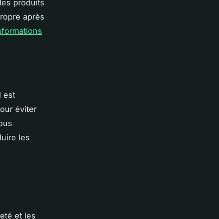
des produits
ropre après
nformations
l est
our éviter
vous
uire les
eté et les