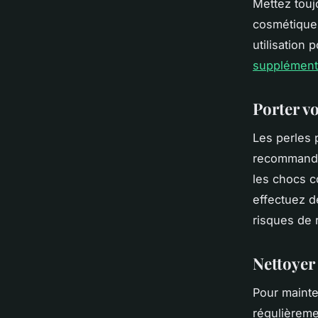
Mettez touj
cosmétiques
utilisation 
supplément
Porter v
Les perles 
recommandé 
les chocs c
effectuez d
risques de 
Nettoyer
Pour mainten
régulièremen