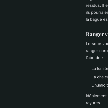
résidus. Il 
ils pourrai
la bague es
Ranger v
Lorsque vou
ranger corr
l’abri de :
La lumièr
La chale
L’humidi
Idéalement,
rayures.