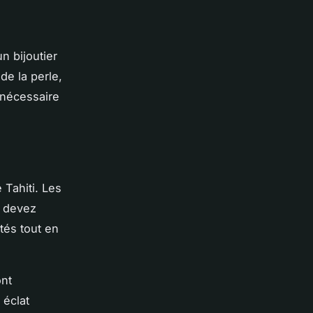
un bijoutier
 de la perle,
i nécessaire
 Tahiti. Les
s devez
utés tout en
ont
 éclat