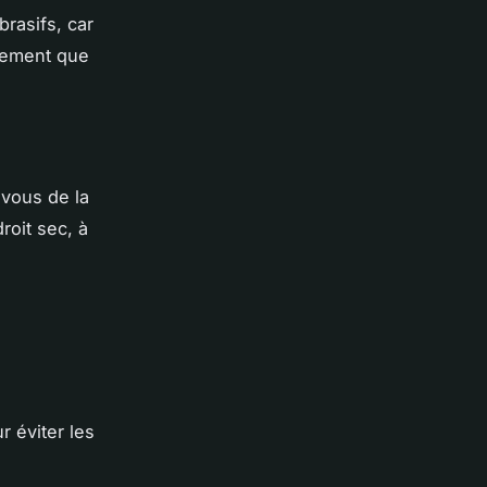
brasifs, car
alement que
-vous de la
roit sec, à
r éviter les