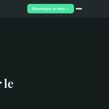
Décortiquer le rétro →
 le