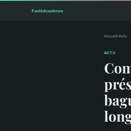
Accueil
›
Actu
ACTU
Com
prés
bagu
long