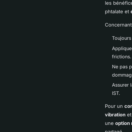
les bénéfic
phtalate et
Concernan
Toujours 
Appliquer
frictions.
Ne pas p
dommage 
Assurer l
IST.
Pour un
con
vibration
et
une
option
partagé.