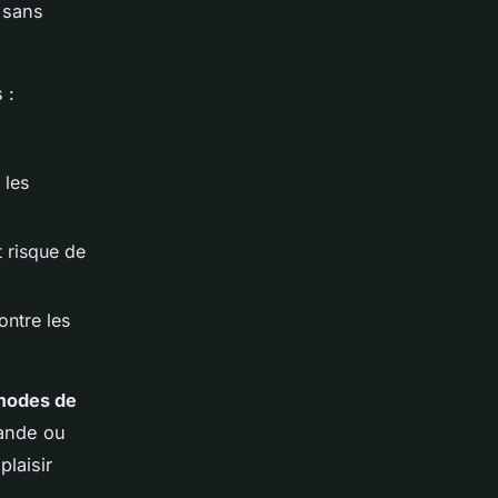
 sans
 :
 les
t risque de
ontre les
modes de
ande ou
plaisir