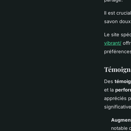
Il est cruci
savon doux,
Le site sp
vibrant/
offr
préférences,
Témoigna
Des
témoig
et la
perfor
appréciés p
significative
Augmente
notable d