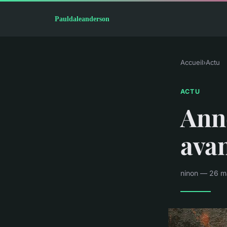
Accueil
›
Actu
ACTU
Anne
avan
ninon — 26 m