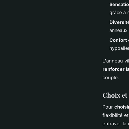
Sensati
grâce à 
Diversit
anneaux v
Confort 
hypoaller
L'anneau vi
renforcer l
couple.
Choix et 
Pour
choisi
flexibilité 
entraver la 