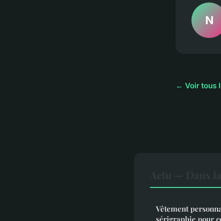
N
← Voir tous l
Actu — Dans l
Vêtement personnal
sérigraphie pour c