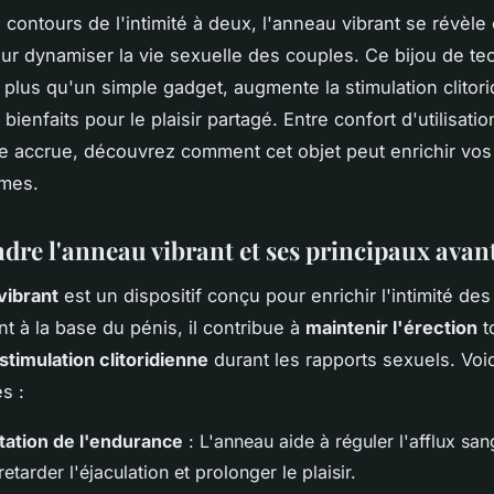
 contours de l'intimité à deux, l'anneau vibrant se révèle ê
ur dynamiser la vie sexuelle des couples. Ce bijou de te
n plus qu'un simple gadget, augmente la stimulation clitor
bienfaits pour le plaisir partagé. Entre confort d'utilisatio
e accrue, découvrez comment cet objet peut enrichir vo
imes.
re l'anneau vibrant et ses principaux avan
vibrant
est un dispositif conçu pour enrichir l'intimité de
nt à la base du pénis, il contribue à
maintenir l'érection
t
stimulation clitoridienne
durant les rapports sexuels. Voic
és :
ation de l'endurance
: L'anneau aide à réguler l'afflux san
etarder l'éjaculation et prolonger le plaisir.