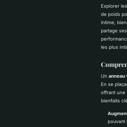
Explorer les
de poids po
intime, bie
partage ses 
performanc
les plus int
Comprend
Un
anneau 
En se plaça
offrant une
bienfaits cl
Augment
pouvant r