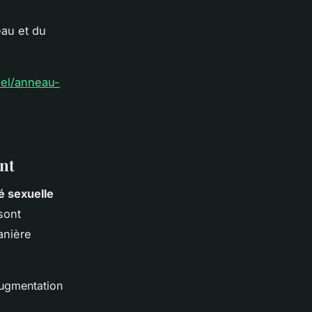
eau et du
uel/anneau-
ant
é sexuelle
sont
nière
ugmentation