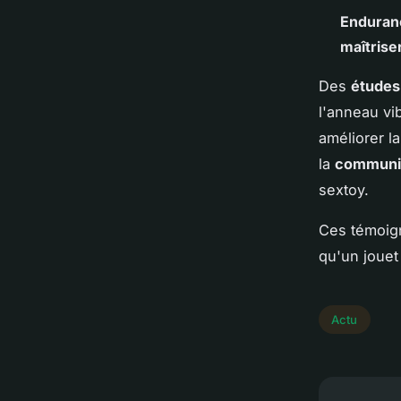
Enduran
maîtrise
Des
études
l'anneau vib
améliorer l
la
communi
sextoy.
Ces témoign
qu'un jouet 
Actu