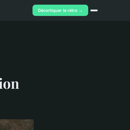
Décortiquer le rétro →
tion