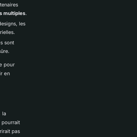
rtenaires
 multiples
.
designs, les
ielles.
ils sont
sûre.
e pour
ir en
 la
 pourrait
irait pas