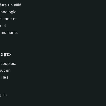
tre un allié
chnologie
idienne et
n et
s moments
tages
s couples.
out en
i les
guin,