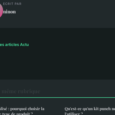
ECRIT PAR
ninon
es articles Actu
a même rubrique
isé : pourquoi choisir la
Qu'est-ce qu'un kit punch 
e type de produit ?
l'utiliser ?