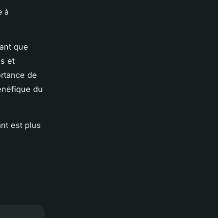
e à
uant que
s et
ortance de
énéfique du
nt est plus