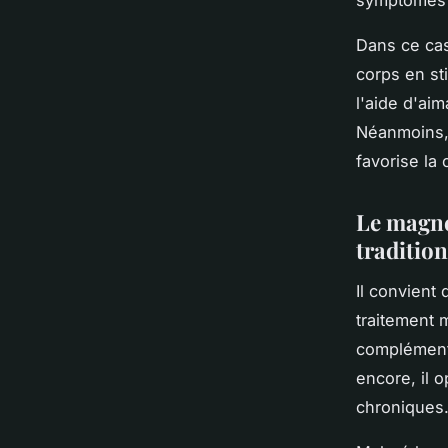
symptômes 
Dans ce cas
corps en st
l'aide d'ai
Néanmoins, 
favorise la 
Le magné
traditio
Il convient
traitement m
complémenta
encore, il 
chroniques