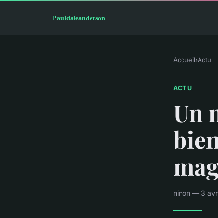
Accueil
›
Actu
ACTU
Un m
bien
mag
ninon — 3 avr