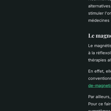
alternative
stimuler l'
médecines o
Le magné
Le magnétis
à la réflex
thérapies a
En effet, e
convention
de-magneti
Par ailleur
Pour ce fai