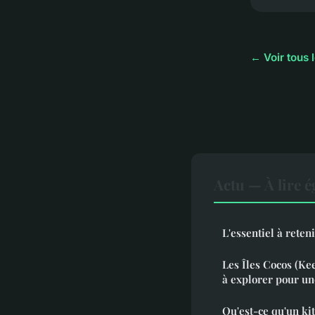
← Voir tous l
Actu — À lire 
L'essentiel à reten
Les Îles Cocos (Kee
à explorer pour un
Qu'est-ce qu'un k