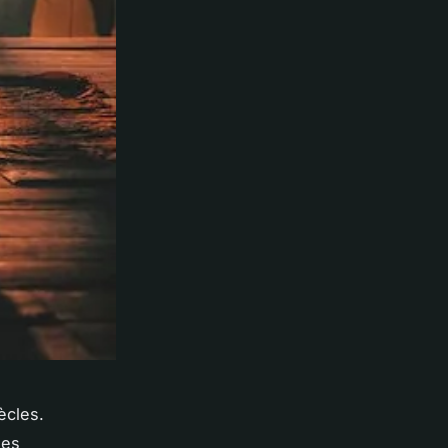
ècles.
ies