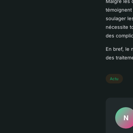
Malgré les 
témoignent d
soulager les
nécessite t
des complic
En bref, le
des traitem
Actu
N