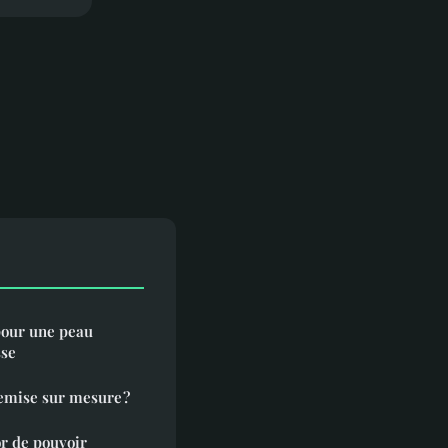
pour une peau
sse
emise sur mesure ?
or de pouvoir