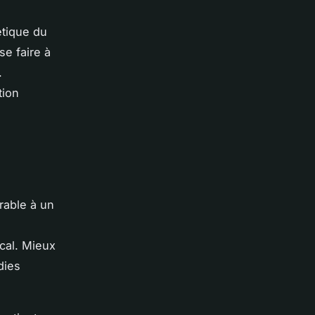
étique du
se faire à
.
tion
rable à un
cal. Mieux
dies