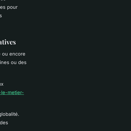
ues pour
s
atives
e ou encore
ines ou des
ux
-le-metier-
lobalité.
 des