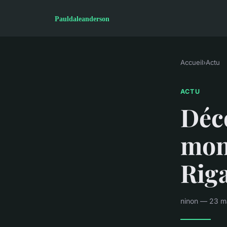
Accueil
›
Actu
ACTU
Déco
mont
Riga
ninon — 23 m