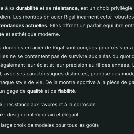
âce à sa
durabilité
et sa
résistance
, est un choix privilégié
dien. Les montres en acier Rigal incarnent cette robustes
tendances actuelles
. Elles offrent un parfait équilibre ent
ité et esthétique moderne.
 durables en acier de Rigal sont conçues pour résister à
lles ne se contentent pas de survivre aux aléas du quoti
également leur éclat et leur précision au fil des années
al, avec ses caractéristiques distinctes, propose des mod
haque style de vie. De la montre sportive à la pièce de g
 un gage de
qualité
et de
fiabilité
.
té
: résistance aux rayures et à la corrosion
ce
: design contemporain et élégant
: large choix de modèles pour tous les goûts