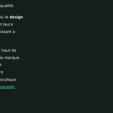
qualité.
où le
design
t leurs
visant à
x haut de
 la marque.
t
nt
boutique
racelet-