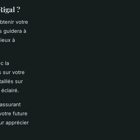
Rigal ?
obtenir votre
s guidera à
mieux à
c la
 sur votre
aillés sur
éclairé.
 assurant
otre future
our apprécier