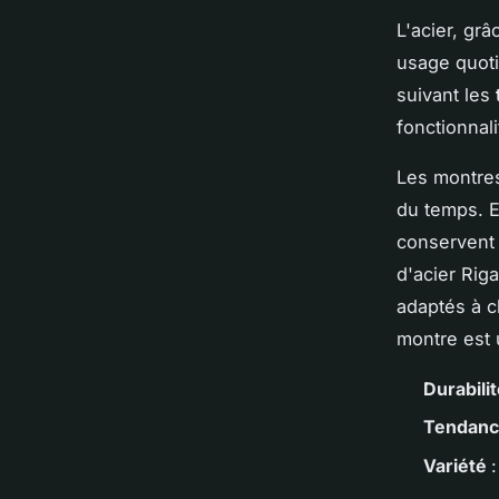
L'acier, gr
usage quoti
suivant les
fonctionnal
Les montres
du temps. E
conservent 
d'acier Rig
adaptés à c
montre est
Durabili
Tendan
Variété