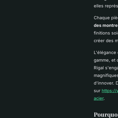
elles repré
Chaque pièce
des montres
finitions s
créer des m
L'élégance 
gamme, et c
Rigal s'enga
magnifiques
d'innover. 
sur
https:/
acier
.
Pourquoi