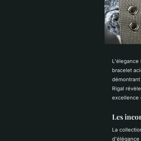
L'élegance 
bracelet ac
démontrant 
Rigal révèle
excellence 
Les inco
La collecti
d'élégance 