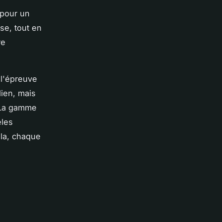
 pour un
se, tout en
re
 l'épreuve
dien, mais
. La gamme
èles
ala, chaque