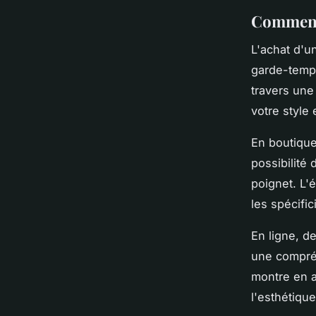
Comment 
L'achat d'
garde-temps
travers une
votre style 
En boutique
possibilité
poignet. L'é
les spécifi
En ligne, d
une compréh
montre en ac
l'esthétiqu