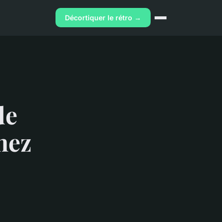
Décortiquer le rétro →
de
hez