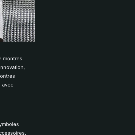
de montres
innovation,
montres
e avec
symboles
ccessoires,