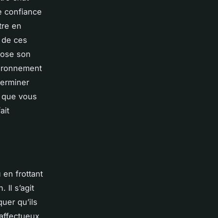
e confiance
tre en
 de ces
pose son
vironnement
terminer
e que vous
ait
 en frottant
 Il s’agit
uer qu’ils
affectueux,