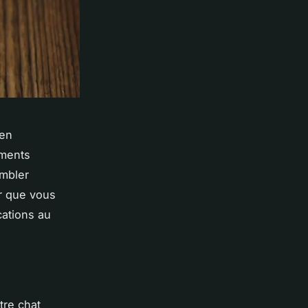
 en
ements
mbler
er que vous
cations au
tre chat