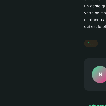
un geste qu
votre anima
confondu av
qui est le 
Actu
N
← Voir tous l