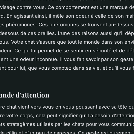
 visage contre vous. Ce comportement est une marque d
rd. En agissant ainsi, il mêle son odeur à celle de son mai
des phéromones. Ces phéromones se trouvent au-dessus
dessous de ces oreilles. L’une des raisons aussi qu’il dé
ous. Votre chat s’assure que tout le monde dans son en
deur. Ce qui lui permet de se sentir en sécurité et de dé
nt une odeur inconnue. Il vous fait savoir par son gest
nt pour lui, que vous comptez dans sa vie, et qu’il vous f
nde d’attention
re chat vient vers vous en vous poussant avec sa tête ou
re votre corps, cela peut signifier qu’il a besoin d’attention.
nts stratagèmes utilisés par les chats pour vous communiq
de câlin et d’un peu de caresses. Ce geste est purement 