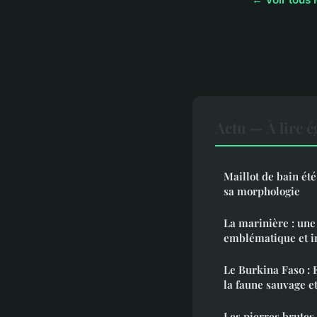
Actu — À lire 
Maillot de bain été
sa morphologie
La marinière : une 
emblématique et i
Le Burkina Faso : 
la faune sauvage et
Les pierres brutes 