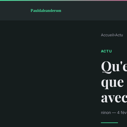
Accueil
›
Actu
ACTU
Qu'e
que
avec
ninon — 4 fév