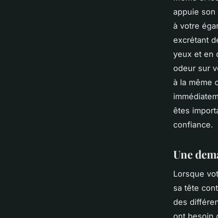
appuie son
à votre éga
excrétant 
yeux et en 
odeur sur v
à la même o
immédiateme
êtes importa
confiance.
Une dema
Lorsque vot
sa tête cont
des différe
ont besoin 