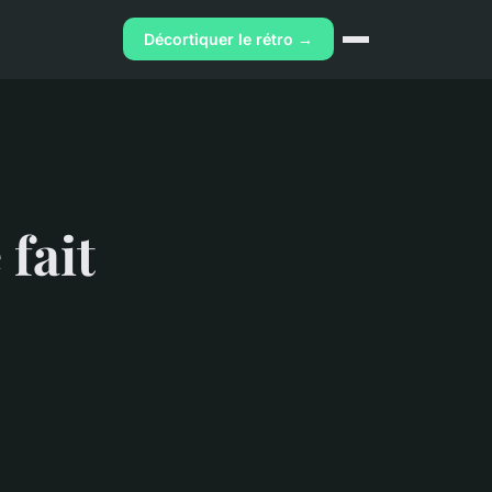
Décortiquer le rétro →
 fait